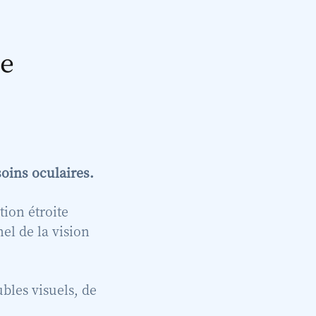
te
soins oculaires.
tion étroite
el de la vision
ubles visuels, de